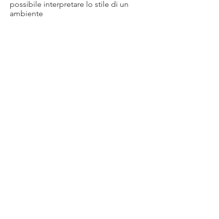
possibile interpretare lo stile di un
ambiente
VAI ALLA GUIDA
DIETRO A OGNI PROGETTO SI
NASCONDE SEMPRE UNA
GRANDE STORIA O UN
GRANDE SOGNO
Raccontami il tuo e come vorresti
realizzarlo
CONTATTAMI