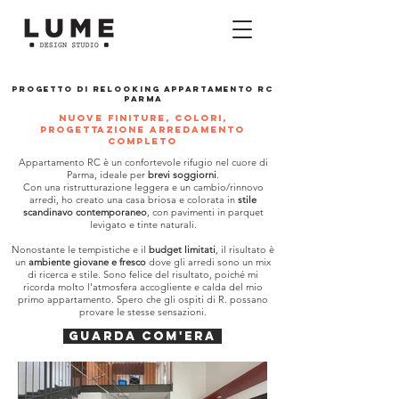
PROGETTO DI RELOOKING APPARTAMENTO RC
PARMA
nuove finiture, colori,
PROGETTAZIONE
arredamento
completo
Appartamento RC è un confortevole rifugio nel cuore di
Parma, ideale per
brevi soggiorni
.
Con una ristrutturazione leggera e un cambio/rinnovo
arredi, ho creato una casa briosa e colorata in
stile
scandinavo contemporaneo
, con pavimenti in parquet
levigato e tinte naturali.
Nonostante le tempistiche e il
budget limitati
, il risultato è
un
ambiente giovane e fresco
dove gli arredi sono un mix
di ricerca e stile. Sono felice del risultato, poiché mi
ricorda molto l'atmosfera accogliente e calda del mio
primo appartamento. Spero che gli ospiti di R. possano
provare le stesse sensazioni.
guarda com'era