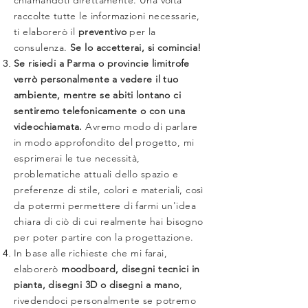
chiamandoti direttamente. Una volta
raccolte tutte le informazioni necessarie,
ti elaborerò il
preventivo
per la
consulenza.
Se lo accetterai, si comincia!
Se risiedi a Parma o provincie limitrofe
verrò personalmente a vedere il tuo
ambiente, mentre se abiti lontano ci
sentiremo telefonicamente o con una
videochiamata.
Avremo modo di parlare
in modo approfondito del progetto, mi
esprimerai le tue necessità,
problematiche attuali dello spazio e
preferenze di stile, colori e materiali, così
da potermi permettere di farmi un'idea
chiara di ciò di cui realmente hai bisogno
per poter partire con la progettazione.
In base alle richieste che mi farai,
elaborerò
moodboard, disegni tecnici in
pianta, disegni 3D o disegni a mano
,
rivedendoci personalmente se potremo