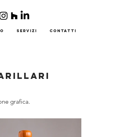
io
Servizi
Contatti
arillari
one grafica.