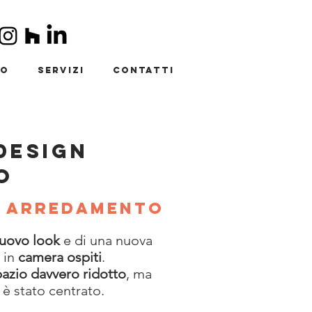
io
Servizi
Contatti
DESIGN
O
, arredamento
uovo look
e di una nuova
 in
camera ospiti
.
pazio davvero ridotto
, ma
o è stato centrato.