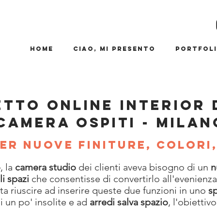
Home
Ciao, mi presento
Portfol
TTO ONLINE INTERIOR 
CAMERA OSPITI - MILAN
er nuove finiture, colori
o
, la
camera studio
dei clienti aveva bisogno di un
n
i spazi
che consentisse di convertirlo all'evenienza
ta riuscire ad inserire queste due funzioni in uno
s
i un po' insolite e ad
arredi salva spazio
, l'obiettiv